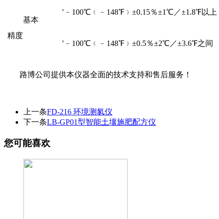
’﹣100℃﹙﹣148℉﹚±0.15％±1℃／±1.8℉以上
基本
精度
’﹣100℃﹙﹣148℉﹚±0.5％±2℃／±3.6℉之间
路博公司提供本仪器全面的技术支持和售后服务！
上一条
FD-216 环境测氡仪
下一条
LB-GP01型智能土壤施肥配方仪
您可能喜欢