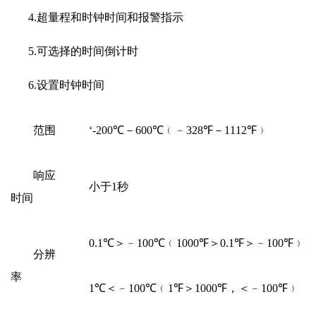
4.超量程和时钟时间和报警指示
5.可选择的时间倒计时
6.设置时钟时间
范围
‘-200℃－600℃﹙﹣328℉－1112℉﹚
响应
小于1秒
时间
0.1℃＞﹣100℃﹙1000℉＞0.1℉＞﹣100℉﹚
分辨
率
1℃＜﹣100℃﹙1℉＞1000℉，＜﹣100℉﹚