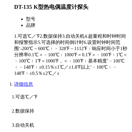
DT-135 K型热电偶温度计探头
型号
品牌
1.可选℃／℉2.数据保持3.自动关机4.超量程和时钟时间
和报警指示5.可选择的时间倒计时6.设置时钟时间范
围‘-200℃－600℃﹙﹣328℉－1112℉﹚响应时间小于1秒
分辨率0.1℃＞﹣100℃﹙1000℉＞0.1℉＞﹣100℉﹚1℃＜
﹣100℃﹙1℉＞1000℉，＜﹣100℉﹚基本精度’﹣100℃
﹙﹣148℉﹚±0.15％±1℃／±1.8℉以上’﹣100℃﹙﹣
148℉﹚±0.5％±2℃／±
详细信息
1.可选℃／℉
2.数据保持
3.自动关机