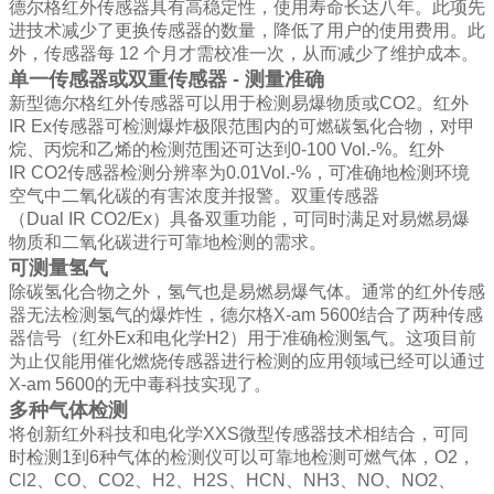
德尔格红外传感器具有高稳定性，使用寿命长达八年。此项先
进技术减少了更换传感器的数量，降低了用户的使用费用。此
外，传感器每
12
个月才需校准一次，从而减少了维护成本。
单一传感器或双重传感器
-
测量准确
新型德尔格红外传感器可以用于检测易爆物质或
CO2
。红外
IR Ex
传感器可检测爆炸极限范围内的可燃碳氢化合物，对甲
烷、丙烷和乙烯的检测范围还可达到
0-100 Vol.-%
。红外
IR CO2
传感器检测分辨率为
0.01Vol.-%
，可准确地检测环境
空气中二氧化碳的有害浓度并报警。双重传感器
（
Dual IR CO2/Ex
）具备双重功能，可同时满足对易燃易爆
物质和二氧化碳进行可靠地检测的需求。
可测量氢气
除碳氢化合物之外，氢气也是易燃易爆气体。通常的红外传感
器无法检测氢气的爆炸性，德尔格
X-am 5600
结合了两种传感
器信号（红外
Ex
和电化学
H2
）用于准确检测氢气。这项目前
为止仅能用催化燃烧传感器进行检测的应用领域已经可以通过
X-am 5600
的无中毒科技实现了。
多种气体检测
将创新红外科技和电化学
XXS
微型传感器技术相结合，可同
时检测
1
到
6
种气体的检测仪可以可靠地检测可燃气体，
O2
，
Cl2
、
CO
、
CO2
、
H2
、
H2S
、
HCN
、
NH3
、
NO
、
NO2
、