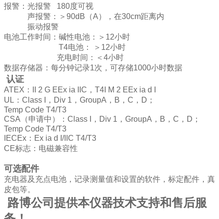
报警：光报警
180
度可视
声报警：＞
90dB
（
A
），在
30cm
距离内
振动报警
电池工作时间：碱性电池：＞
12
小时
T4
电池： ＞
12
小时
充电时间：＜
4
小时
数据存储器：每分钟记录
1
次，可存储
1000
小时数据
认证
ATEX
：
II 2 G EEx ia IIC
，
T4I M 2 EEx ia d I
UL
：
Class I
，
Div 1
，
GroupA
，
B
，
C
，
D
；
Temp Code T4/T3
CSA
（申请中）：
Class I
，
Div 1
，
GroupA
，
B
，
C
，
D
；
Temp Code T4/T3
IECEx
：
Ex ia d I/IIC T4/T3
CE
标志：电磁兼容性
可选配件
充电器及充点电池，记录测量值和设置的软件，标定配件，真
皮包等。
路博公司提供本仪器技术支持和售后服
务！