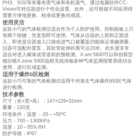
PH3
、
SO2
等有毒有害气体和有机蒸气。通过电脑软件
CC-
Vision
可对仪器进行个性化设置。此外，还可根据不同应用得
需要方便地更换、校准或更换传感器。
使用灵活
这款小巧的气体检测仪适合作为个人防护使用。控制面板上只
有两个按键，凭直觉即可使用。气体从仪器的上部和正面进
入，即使是仪器放入口袋或进气口被覆盖仍能保证准确测量。
仪器可选配外置泵，其软管延伸距离可达
20
米。此长度非常
适合对进入罐体或管道前的预检测。
X-am 5600
可以和创新型
德尔格
X-zone 5000
远程无线传输多种气体监测报警系统结合
使用，进行区域监测。
适用于爆炸
0
区检测
这款小巧可靠的气体检测仪适用于对发生气体爆炸的
0
区气体
进行检测。
技术参数
尺寸（长
×
宽
×
高）：
147×129×31mm
重量：
220
克
环境条件：温度：
-20
～
+50
℃
压力：
700
～
1300hPa
湿度：
10
～
95% RH
防护等级：
IP67