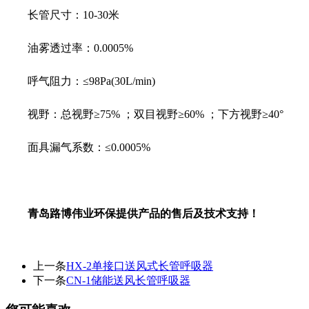
长管尺寸：10-30米
油雾透过率：0.0005%
呼气阻力：≤98Pa(30L/min)
视野：总视野≥75% ；双目视野≥60% ；下方视野≥40°
面具漏气系数：≤0.0005%
青岛路博伟业环保提供产品的售后及技术支持！
上一条
HX-2单接口送风式长管呼吸器
下一条
CN-1储能送风长管呼吸器