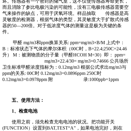
坏。传感器有一个密封的储气室，这不仅使传感器寿命更长，
而且消除了参比电极污染的可能性，没有三电极传感器需要空
气来操作的缺点，可用于厌氧环境。样品抽取 传感器是高
灵敏度的检测器，根据气体的类型，其灵敏度大于扩散式传感
器的50—200倍。对于低浓度气体的测量这是极为关键的条
件。
甲醛 mg/m3和ppm换算关系: ppm=mg/m3×B/M 上式中：
B：标准状态下气体的摩尔体积（00C时，B=22.4;250C=24.46
升） M：被测物质的分子量（甲醛HCOH M=30）即： ppm=
mg/m3×22.4/30= mg/m3×0.74666 公共场所
卫生标准甲醛浓度指标为：0.12mg/m3 根据公式求出mg/m3与
ppm的关系: 00C时 0.12mg/m3=0.0896ppm 250C时
0.12mg/m3=0.0978ppm 附 录:1000ppb=1ppm
五、使用方法：
1、检查电池
使用之前，须先检查充电电池的状况。把功能开关
(FUNCTION）设置到BAT,TEST“A”，如果电池完好，则在