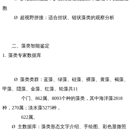
胞
Ø 超视野拼接：适合丝状、链状藻类的观察分析
二、藻类智能鉴定
1. 藻类专家数据库
Ø 藻类类群：蓝藻、绿藻、硅藻、裸藻、黄藻、褐藻、
甲藻、隠藻、金藻、红藻、轮藻共11
个门、862属、8093个种的藻类，其中海洋藻2818
种，270属；淡水藻5275种，
622属。
Ø 主数据库：藻类形态文字介绍、手绘图、彩色显微照