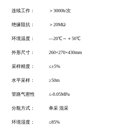
连续工作： ＞3000h/次
绝缘阻抗： ＞20MΩ
环境温度： —20℃～＋50℃
外形尺寸： 260×270×430mm
采样精度： ≤±5%
水平采样： ≥50m
管路气密性 ≤-0.05MPa
分瓶方式： 单采 混采
环境湿度： ≤85%