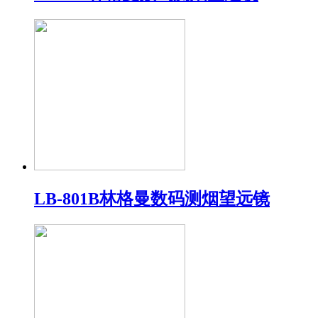
LB-801B林格曼数码测烟望远镜